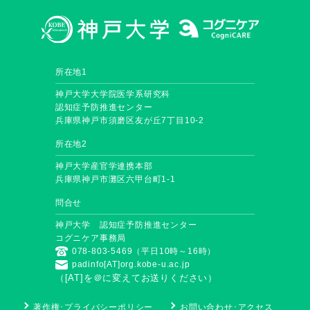
所在地1
神戸大学大学院医学系研究科
認知症予防推進センター
兵庫県神戸市須磨区友が丘7丁目10-2
所在地2
神戸大学産官学連携本部
兵庫県神戸市灘区六甲台町1-1
問合せ
神戸大学 認知症予防推進センター
コグニケア事務局
078-803-5469（平日10時～16時）
padinfo[AT]org.kobe-u.ac.jp
（[AT]を＠に変えてお送りください）
著作権･プライバシーポリシー
お問い合わせ･アクセス